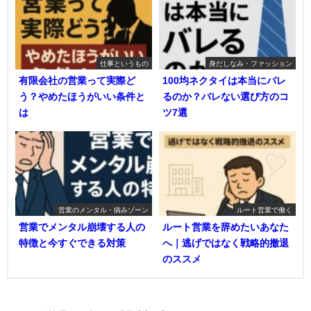
仕事というもの
身だしなみ・ファッション
有限会社の営業って実際ど
100均ネクタイは本当にバレ
う？やめたほうがいい条件と
るのか？バレない選び方のコ
は
ツ7選
営業のメンタル・病みゾーン
ルート営業で働く
営業でメンタル崩壊する人の
ルート営業を辞めたいあなた
特徴と今すぐできる対策
へ｜逃げではなく戦略的撤退
のススメ