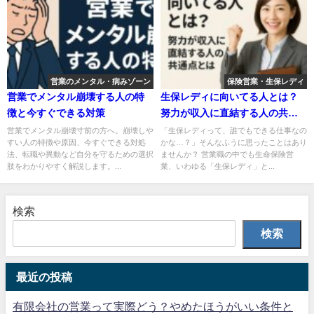
営業のメンタル・病みゾーン
保険営業・生保レディ
営業でメンタル崩壊する人の特
生保レディに向いてる人とは？
徴と今すぐできる対策
努力が収入に直結する人の共通
点とは
営業でメンタル崩壊寸前の方へ。崩壊しや
「生保レディって、誰でもできる仕事なの
すい人の特徴や原因、今すぐできる対処
かな…？」そんなふうに思ったことはあり
法、転職や異動など自分を守るための選択
ませんか？ 営業職の中でも生命保険営
肢をわかりやすく解説します。...
業、いわゆる「生保レディ」と...
検索
検索
最近の投稿
有限会社の営業って実際どう？やめたほうがいい条件と