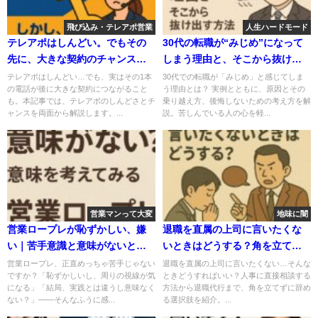
飛び込み・テレアポ営業
人生ハードモード
テレアポはしんどい。でもその
30代の転職が“みじめ”になって
先に、大きな契約のチャンスが
しまう理由と、そこから抜け出
ある理由
す方法
テレアポはしんどい…でも、実はその1本
30代での転職が「みじめ」と感じてしま
の電話が後に大きな契約につながること
う理由とは？ 実例とともに、原因とその
も。本記事では、テレアポのしんどさとチ
乗り越え方、後悔しないための考え方を解
ャンスを両面から解説します。...
説。苦しんでいる人の心を軽...
営業マンって大変
地味に闇
営業ロープレが恥ずかしい、嫌
退職を直属の上司に言いたくな
い｜苦手意識と意味がないと思
いときはどうする？角を立てず
ってしまう気持ちの切り替え方
に辞めるための方法と注意点
営業ロープレ、正直めっちゃ苦手じゃない
退職を直属の上司に言いたくない…そんな
ですか？「恥ずかしいし、周りの視線が気
ときどうすればいい？人事に直接相談する
になる」「結局、実践とは違うし意味なく
方法から退職代行まで、角を立てずに辞め
ない？」――そんなふうに感...
る選択肢を紹介。...