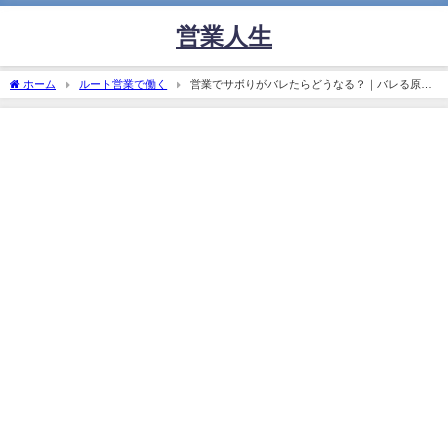
営業人生
ホーム
ルート営業で働く
営業でサボりがバレたらどうなる？｜バレる原
因・会社の対応・処分事例を解説