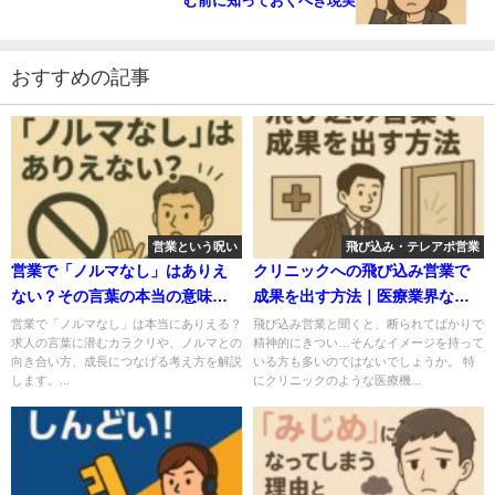
む前に知っておくべき現実
おすすめの記事
営業という呪い
飛び込み・テレアポ営業
営業で「ノルマなし」はありえ
クリニックへの飛び込み営業で
ない？その言葉の本当の意味と
成果を出す方法｜医療業界なら
注意点を解説
ではのマナーと提案術
営業で「ノルマなし」は本当にありえる？
飛び込み営業と聞くと、断られてばかりで
求人の言葉に潜むカラクリや、ノルマとの
精神的にきつい…そんなイメージを持って
向き合い方、成長につなげる考え方を解説
いる方も多いのではないでしょうか。 特
します。...
にクリニックのような医療機...