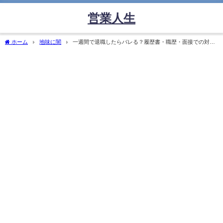
営業人生
ホーム
地味に闇
一週間で退職したらバレる？履歴書・職歴・面接での対処
法と正しい向き合い方