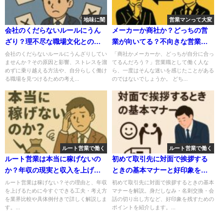
地味に闇
営業マンって大変
会社のくだらないルールにうん
メーカーか商社か？どっちの営
ざり？理不尽な職場文化との付
業が向いてる？不向きな営業は
き合い方と対処法
したくないなら必見です
会社のくだらないルールにうんざりしてい
「商社かメーカーか、どっちが自分に合っ
ませんか？その原因と影響、ストレスを溜
てるんだろう？」営業職として働く人な
めずに乗り越える方法や、自分らしく働け
ら、一度はそんな迷いを感じたことがある
る職場を見つけるための考え...
のではないでしょうか。 どち...
ルート営業で働く
ルート営業で働く
ルート営業は本当に稼げないの
初めて取引先に対面で挨拶する
か？年収の現実と収入を上げる
ときの基本マナーと好印象を残
ための考え方
すコツ
ルート営業は稼げない？その理由と、年収
初めて取引先に対面で挨拶するときの基本
を上げるために今すぐできる工夫・考え方
マナーを解説。身だしなみ・名刺交換・会
を業界比較や具体例付きで詳しく解説しま
話の切り出し方など、好印象を残すための
す。...
ポイントを紹介します。...