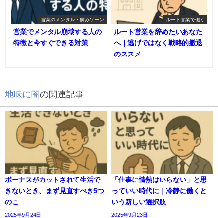
営業のメンタル・病みゾーン
ルート営業で働く
営業でメンタル崩壊する人の
ルート営業を辞めたいあなた
特徴と今すぐできる対策
へ｜逃げではなく戦略的撤退
のススメ
地味に闇
の関連記事
ボーナスがカットされて生活で
「仕事に情熱はいらない」と思
きないとき、まず見直すべき5つ
っていい時代に｜冷静に働くと
のこ
いう新しい選択肢
2025年9月24日
2025年9月23日