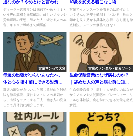
辺なのか？やめとけと言われる
印象を変える着こなし術
理由を徹底解説
ディーラー営業マンは底辺でやめとけ？と
営業でイオンスーツを着るのは恥ずかし
いう声の真相を徹底解説。厳しいノルマや
い？そんな不安を解消！「バレる」理由と
労働環境の実態、辞めた人・続ける人の本
印象を良く見せる具体的な着こなし術を徹
音、キャリア戦略まで網羅的...
底解説。スーツの価格ではなく...
営業マンって大変
営業のメンタル・病みゾーン
毎週の出張がつらいあなたへ。
生命保険営業はなぜ病むのか？
体と心を壊す前にできる対策と
｜辞めた人の声と病む前に知っ
働き方の工夫
ておくべき現実
毎週の出張がきつい…と感じる理由と対処
生命保険営業で「病む」人が多いのはなぜ
法を徹底解説。疲れやストレスの原因か
か？ノルマや人間関係のプレッシャー、リ
ら、出張をラクにする工夫、働き方の見直
アルな体験談、病む前にできる対策を徹底
しまで具体的に紹介します。...
解説。...