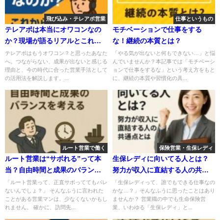
飛び込み・テレアポ営業
仕事というもの
テレアポは本当にオワコンなの
モチベーションで仕事をする
か？現場が語るリアルとこれか
な！継続の本質とは？
らの営業戦略
テレアポはもうオワコン？と思ったあなた
「やる気が出ないと何もできない…」と悩
へ。つながらない、成果が出ないと感じる
んでいませんか？本記事では「モチベーシ
理由と、今の時代に合った営業手法として
ョンで仕事をするな」という考え方をもと
の活用法を解説します。...
に、継続の本質や習慣化の具...
ルート営業で働く
保険営業・生保レディ
ルート営業は“サボれる”って本
生保レディに向いてる人とは？
当？自由時間と成果のバランス
努力が収入に直結する人の共通
を考える
点とは
「ルート営業って、正直サボっててもバレ
「生保レディって、誰でもできる仕事なの
ないんでしょ？」 そんなふうに言われた
かな…？」そんなふうに思ったことはあり
ことがある営業マンは、少なくないかもし
ませんか？ 営業職の中でも生命保険営
れません。 確かに、訪問先...
業、いわゆる「生保レディ」と...