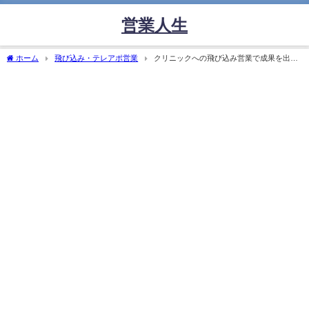
営業人生
ホーム
飛び込み・テレアポ営業
クリニックへの飛び込み営業で成果を出す
方法｜医療業界ならではのマナーと提案術