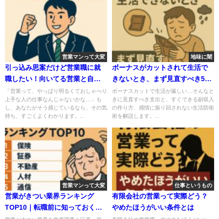
営業マンって大変
地味に闇
引っ込み思案だけど営業職に就
ボーナスがカットされて生活で
職したい！向いてる営業と自己
きないとき、まず見直すべき5つ
改善の方法
のこ
「営業って、やっぱり明るくておしゃべり
ボーナスカットで生活が厳しい…そんなと
上手な人の仕事なんじゃないかな…」も
きに見直すべき支出と、すぐできる副収入
し、あなたがそう感じているなら、その気
の作り方、感情に振り回されない生活防衛
持ち、すごくよくわかります。...
術を解説します。...
営業マンって大変
仕事というもの
営業がきつい業界ランキング
有限会社の営業って実際どう？
TOP10｜転職前に知っておくべ
やめたほうがいい条件とは
き実態と選び方