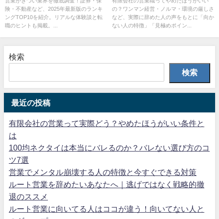
営業がきつい業界を徹底調査！証券・保
有限会社の営業職ってやめたほうがいい
険・不動産など、2025年最新版のランキ
の？ワンマン経営・ノルマ・環境の厳しさ
ングTOP10を紹介。リアルな体験談と転
など、実際に辞めた人の声をもとに「向か
職のヒントも掲載。...
ない人の特徴」「見極めポイン...
検索
検索
最近の投稿
有限会社の営業って実際どう？やめたほうがいい条件と
は
100均ネクタイは本当にバレるのか？バレない選び方のコ
ツ7選
営業でメンタル崩壊する人の特徴と今すぐできる対策
ルート営業を辞めたいあなたへ｜逃げではなく戦略的撤
退のススメ
ルート営業に向いてる人はココが違う！向いてない人と